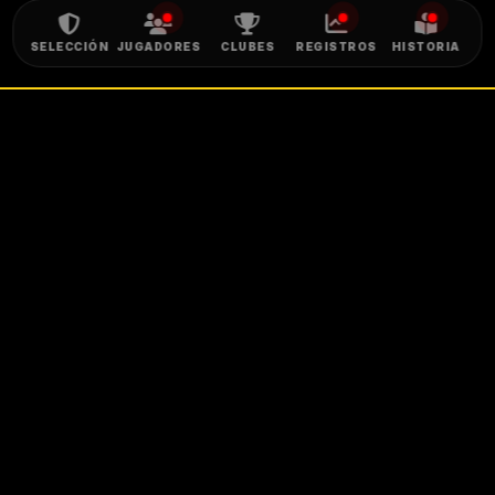
SELECCIÓN
JUGADORES
CLUBES
REGISTROS
HISTORIA
RED SOCIAL
CERRAR
PARTIDOS DE LA SELE
MUNDIAL
46200
0 - 0
COLOMBIA
PORTUGAL