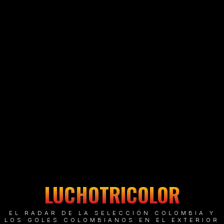
LUCHOTRICOLOR
EL RADAR DE LA SELECCIÓN COLOMBIA Y
LOS GOLES COLOMBIANOS EN EL EXTERIOR