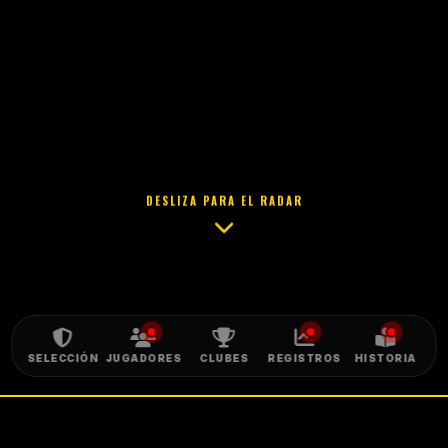
DESLIZA PARA EL RADAR
SELECCIÓN
JUGADORES
CLUBES
REGISTROS
HISTORIA
RED SOCIAL
CERRAR