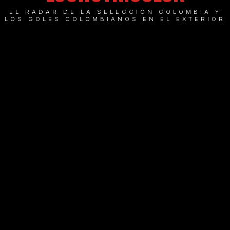
EL RADAR DE LA SELECCIÓN COLOMBIA Y
LOS GOLES COLOMBIANOS EN EL EXTERIOR